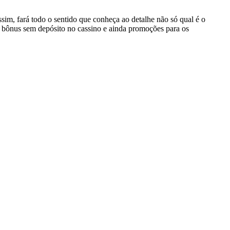
sim, fará todo o sentido que conheça ao detalhe não só qual é o
 bônus sem depósito no cassino e ainda promoções para os