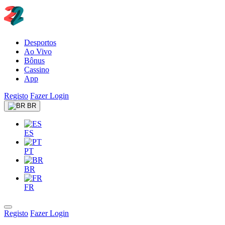
Desportos
Ao Vivo
Bônus
Cassino
App
Registo
Fazer Login
BR
ES
PT
BR
FR
Registo
Fazer Login