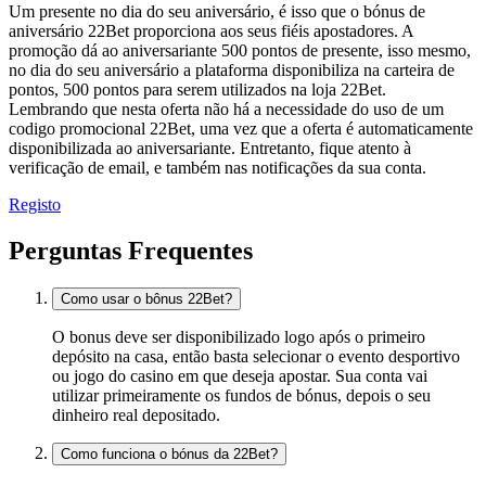
Um presente no dia do seu aniversário, é isso que o bónus de
aniversário 22Bet proporciona aos seus fiéis apostadores. A
promoção dá ao aniversariante 500 pontos de presente, isso mesmo,
no dia do seu aniversário a plataforma disponibiliza na carteira de
pontos, 500 pontos para serem utilizados na loja 22Bet.
Lembrando que nesta oferta não há a necessidade do uso de um
codigo promocional 22Bet, uma vez que a oferta é automaticamente
disponibilizada ao aniversariante. Entretanto, fique atento à
verificação de email, e também nas notificações da sua conta.
Registo
Perguntas Frequentes
Como usar o bônus 22Bet?
O bonus deve ser disponibilizado logo após o primeiro
depósito na casa, então basta selecionar o evento desportivo
ou jogo do casino em que deseja apostar. Sua conta vai
utilizar primeiramente os fundos de bónus, depois o seu
dinheiro real depositado.
Como funciona o bónus da 22Bet?