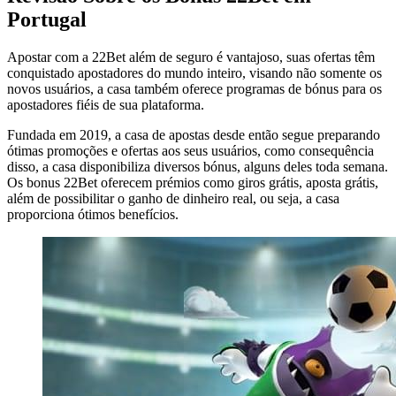
Portugal
Apostar com a 22Bet além de seguro é vantajoso, suas ofertas têm
conquistado apostadores do mundo inteiro, visando não somente os
novos usuários, a casa também oferece programas de bónus para os
apostadores fiéis de sua plataforma.
Fundada em 2019, a casa de apostas desde então segue preparando
ótimas promoções e ofertas aos seus usuários, como consequência
disso, a casa disponibiliza diversos bónus, alguns deles toda semana.
Os bonus 22Bet oferecem prémios como giros grátis, aposta grátis,
além de possibilitar o ganho de dinheiro real, ou seja, a casa
proporciona ótimos benefícios.