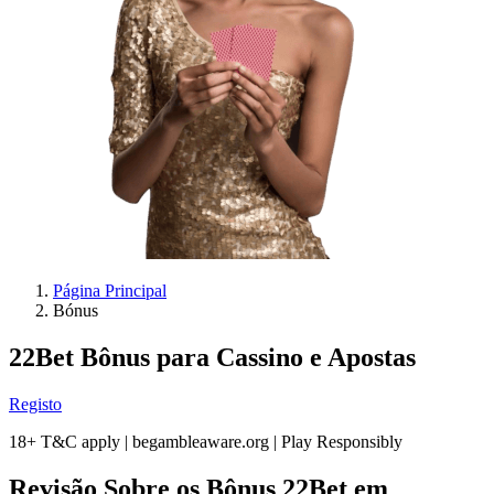
Página Principal
Bónus
22Bet Bônus para Cassino e Apostas
Registo
18+ T&C apply | begambleaware.org | Play Responsibly
Revisão Sobre os Bônus 22Bet em