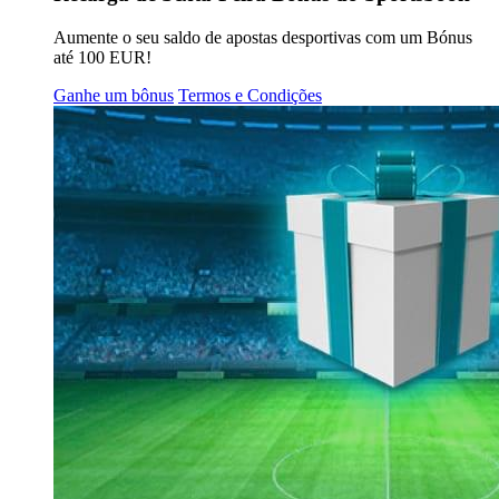
Aumente o seu saldo de apostas desportivas com um Bónus
até 100 EUR!
Ganhe um bônus
Termos e Condições