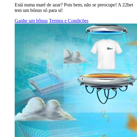
Está numa maré de azar? Pois bem, não se preocupe! A 22bet
tem um bónus só para si!
Ganhe um bônus
Termos e Condições