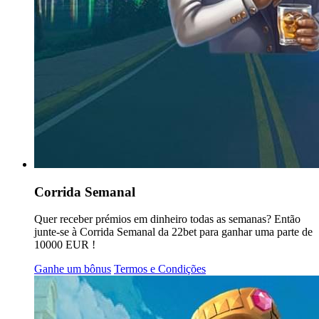
Corrida Semanal
Quer receber prémios em dinheiro todas as semanas? Então
junte-se à Corrida Semanal da 22bet para ganhar uma parte de
10000 EUR !
Ganhe um bônus
Termos e Condições