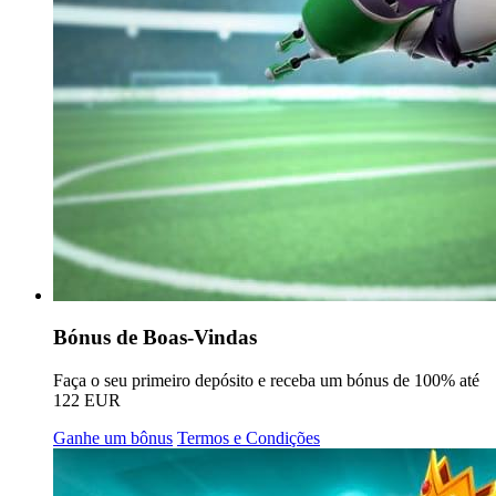
Bónus de Boas-Vindas
Faça o seu primeiro depósito e receba um bónus de 100% até
122 EUR
Ganhe um bônus
Termos e Condições