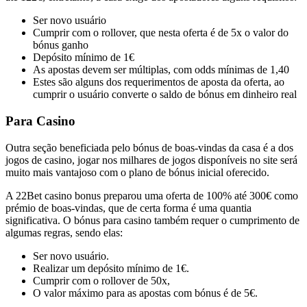
Ser novo usuário
Cumprir com o rollover, que nesta oferta é de 5x o valor do
bónus ganho
Depósito mínimo de 1€
As apostas devem ser múltiplas, com odds mínimas de 1,40
Estes são alguns dos requerimentos de aposta da oferta, ao
cumprir o usuário converte o saldo de bónus em dinheiro real
Para Casino
Outra seção beneficiada pelo bónus de boas-vindas da casa é a dos
jogos de casino, jogar nos milhares de jogos disponíveis no site será
muito mais vantajoso com o plano de bónus inicial oferecido.
A 22Bet casino bonus preparou uma oferta de 100% até 300€ como
prémio de boas-vindas, que de certa forma é uma quantia
significativa. O bónus para casino também requer o cumprimento de
algumas regras, sendo elas:
Ser novo usuário.
Realizar um depósito mínimo de 1€.
Cumprir com o rollover de 50x,
O valor máximo para as apostas com bónus é de 5€.