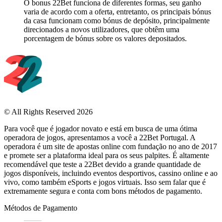
O bonus 22Bet funciona de diferentes formas, seu ganho
varia de acordo com a oferta, entretanto, os principais bónus
da casa funcionam como bónus de depósito, principalmente
direcionados a novos utilizadores, que obtêm uma
porcentagem de bónus sobre os valores depositados.
© All Rights Reserved 2026
Para você que é jogador novato e está em busca de uma ótima
operadora de jogos, apresentamos a você a 22Bet Portugal. A
operadora é um site de apostas online com fundação no ano de 2017
e promete ser a plataforma ideal para os seus palpites. É altamente
recomendável que teste a 22Bet devido a grande quantidade de
jogos disponíveis, incluindo eventos desportivos, cassino online e ao
vivo, como também eSports e jogos virtuais. Isso sem falar que é
extremamente segura e conta com bons métodos de pagamento.
Métodos de Pagamento